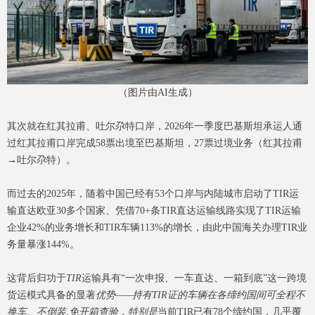
（图片由AI生成）
其次就在红其拉甫、吐尔尕特口岸，2026年一季度巴基斯坦承运人通
过红其拉甫口岸完成58票出境至巴基斯坦，27票过境业务（红其拉甫
→吐尔尕特）。
而过去的2025年，随着中国已经有53个口岸与内陆城市启动了TIR运
输直达欧亚30多个国家、凭借70+条TIR直达运输线路实现了TIR运输
企业42%的业务增长和TIR车辆113%的增长，由此中国海关办理TIR业
务量暴涨144%。
这背后归功于
TIR
运输具有“一次申报、一车直达、一箱到底”这一跨境
货运模式具备的显著
优势——持有TIR证的车辆在各缔约国间可全程不
换车、不倒装,免开箱查验，特别是
当前TIR已有78个缔约国，几乎覆