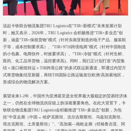
说起卡铁联合物流集团TRU Logistics在“TIR+新模式”未来发展计划
时，她又表示，2026年，TRU Logistics 会积极推进“TIR+多业态”创
新，涵盖“TIR+保税货物”模式（针对东南亚制造的电子产品、服装鞋
子等，成本控制要求高）、“TIR+9710跨境电商”模式（针对中国制造
的小包裹、电商快件，时效要求高）、“TIR+冷链”模式（针对生鲜、
医药、化工品等货物，温控要求高)。同时，我们正计划打造“内贸集
结＋港口枢纽转运＋TIR跨境公路”的多式联运新通道，即通过内贸方
式将货物集结至新疆，再转TIR国际公路运输发往欧洲/高加索地区，
形成综合的物流解决方案。
展望未来1-2年，中国作为亚洲甚至是全世界最大最稳定的贸易经济体
之一，仍然在全球物流供应链上扮演着重要角色。在此大背景下，卡
铁联合物流集团TRU Logistics会积极推进“TIR+多业态”创新，为包
括“中亚走廊（中国→ 哈萨克斯坦、吉尔吉斯斯坦、乌兹别克斯坦、
塔吉克斯坦、土库曼斯坦）”、“高加索—南欧走廊（经格鲁吉亚、阿