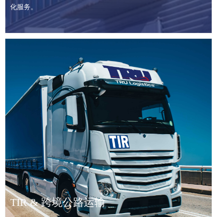
化服务。
TIR集结中心（经IRU认证）
经 IRU（国际道路运输联盟）认证的 TIR 集结中心，为TIR国际公
路运输，提供货物集结，车辆装卸，TIR发证，TIR通关申报一体
TIR & 跨境公路运输
化服务。