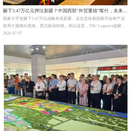
砸下3.47万亿元押注新疆？中国西部"外贸重镇"喀什，未来将
是下一个深圳！| TRU Logistics
国家大手笔砸下3.47万亿战略布局新疆，这也意味着国家开始将产业
布局大规模向西南、西北纵深转移。所以这里，TRU Logistics提醒所
有的外贸企业和跨境卖家要提前看到这里面的机会点，特别是抢先占
2026-07-07
位和快速布局喀什，以这个西部“外贸重镇”为跳板抓住中亚、南亚、
以及欧洲市场爆单机遇。