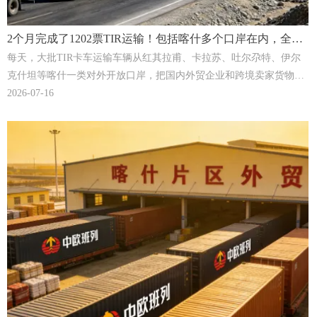
2个月完成了1202票TIR运输！包括喀什多个口岸在内，全国
TIR运输迎来持续爆发式增长... | TRU Logistics
每天，大批TIR卡车运输车辆从红其拉甫、卡拉苏、吐尔尕特、伊尔
克什坦等喀什一类对外开放口岸，把国内外贸企业和跨境卖家货物经
由哈萨克斯坦、巴基斯坦、塔吉克斯坦等8个接壤毗邻国家源源不断
2026-07-16
运往中亚、南亚、欧洲等海外市场。