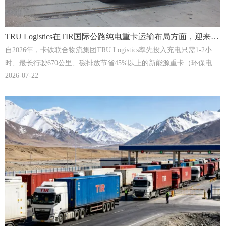
TRU Logistics在TIR国际公路纯电重卡运输布局方面，迎来发
展"加速度"！ | TRU Logistics
自2026年，卡铁联合物流集团TRU Logistics率先投入充电只需1-2小
时、最长行驶670公里、碳排放节省45%以上的新能源重卡（环保电
车）开始，TRU Logistics关于TIR国际公路在纯电重卡运输方面正式
2026-07-22
步入“加速度”。