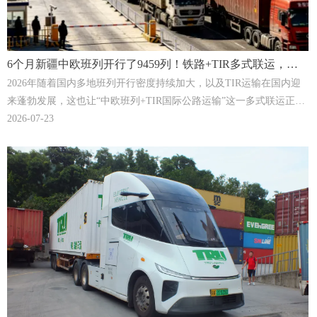
6个月新疆中欧班列开行了9459列！铁路+TIR多式联运，已
是外贸企业拓展欧洲、中亚和南亚市场首选！| TRU Logistics
2026年随着国内多地班列开行密度持续加大，以及TIR运输在国内迎
来蓬勃发展，这也让“中欧班列+TIR国际公路运输”这一多式联运正在
成为我国外贸企业和跨境卖家拓展欧洲、中亚和南亚市场首选的跨境
2026-07-23
货物选择。