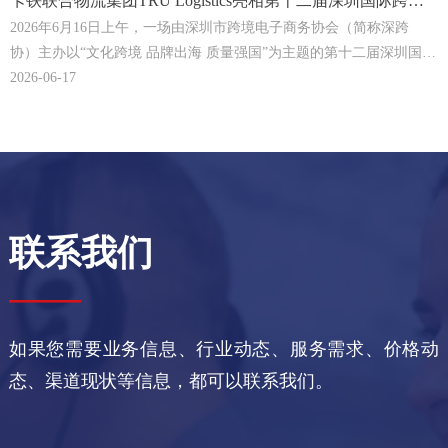
卡铁联合物流集团TRU Logistics亮相第十二届深圳国际跨境
电商贸易博览会，并做"TIR在中国的发展"主题分享！ | TRU
2026年6月16日上午，一场由深圳市跨境电子商务协会（简称深跨
协）主办以“文化跨境 品牌出海 质量强国”为主题的第十二届深圳国际
Logistics
跨境电商贸易博览会暨2026深圳外贸进出口交易会（简称深圳跨博
2026-06-17
会）正式在深圳（福田）会展中心拉开帷幕。卡铁联合物流集团TRU
Logistics作为本届深圳跨博会的参展商之一，我们的展位号为福田会
展中心1号馆Y30，欢迎大家在明天（6月18日）组团过来打卡，让你
轻松享受IRU认证TIR集结中心、TIR跨境电商专线、中欧班列电商包
列、以及24/7综合保障服务。
联系我们
——
如果您需要业务信息、行业动态、服务需求、价格动
态、渠道现状等信息，都可以联系我们。