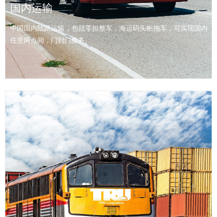
国内运输
输可实现一次申报、一证到底、一车直达，在缔约国之间无需中途
开箱查验，能有效提高通关效率、降低运输成本。
中国国内陆路运输，包括零担整车，海运码头柜拖车，可实现国内
任意两点间，门到门服务。
查看详情 >>
国内运输