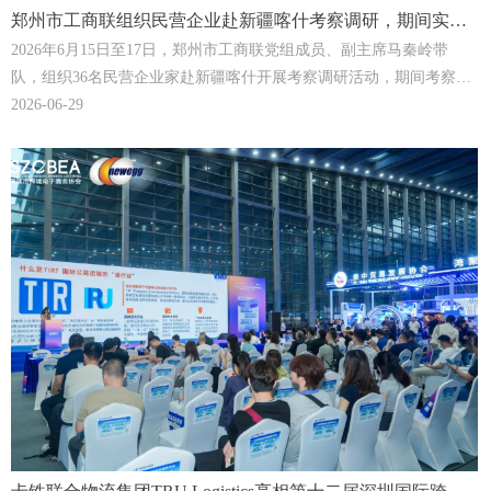
郑州市工商联组织民营企业赴新疆喀什考察调研，期间实地
走访了喀什TIR集结中心! | TRU Logistics
2026年6月15日至17日，郑州市工商联党组成员、副主席马秦岭带
队，组织36名民营企业家赴新疆喀什开展考察调研活动，期间考察团
先后实地走访中国新疆自由贸易试验区喀什片区商务中心、以及由
2026-06-29
TRU Logistics运营主导的喀什TIR集结中心。