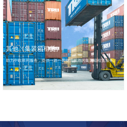
多式联运
结合公路、铁路、空运、海运等物流方式，将货物从起运地高效、
无缝转运至目的地的一体化物流服务，整合各运输方式优势以优化
其他（集装箱租赁）
成本与时效。
助力中欧班列服务，提供一路一带物流线路的集装箱租赁服务。
查看详情 >>